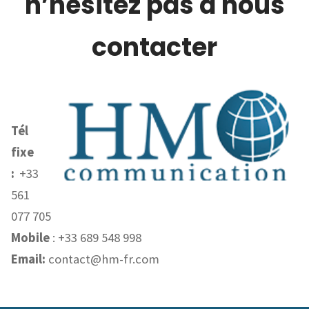
n’hésitez pas à nous
contacter
Tél
fixe
:
+33
561
077 705
Mobile
: +33 689 548 998
Email:
contact@hm-fr.com